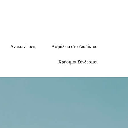
ικό Σχολείο Αιγάλεω
ιγάλεω, τηλ. 210 5611233
Ανακοινώσεις
Ασφάλεια στο Διαδίκτυο
Χρήσιμοι Σύνδεσμοι