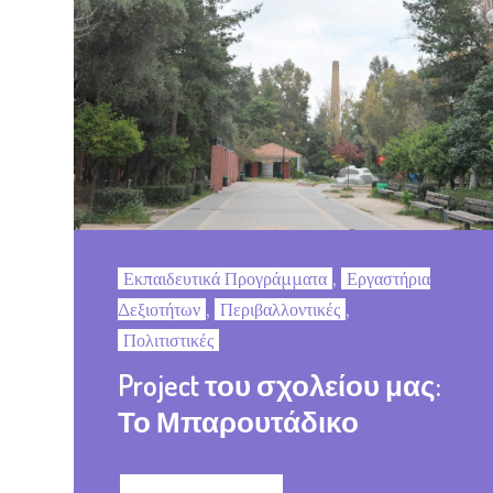
Εκπαιδευτικά Προγράμματα
,
Εργαστήρια
Δεξιοτήτων
,
Περιβαλλοντικές
,
Πολιτιστικές
Project του σχολείου μας:
Το Μπαρουτάδικο