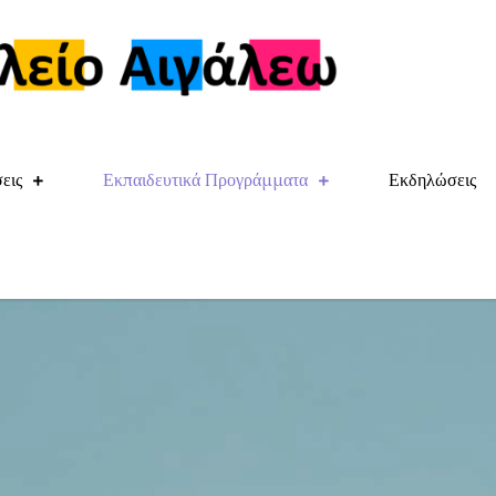
11ο Δημοτ
Θηβών και Σκρά, Α
εις
Εκπαιδευτικά Προγράμματα
Εκδηλώσεις