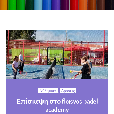
Αθλητικές
,
Δράσεις
Επίσκεψη στο floisvos padel
academy