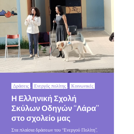
Δράσεις
,
Ενεργός πολίτης
,
Κοινωνικές
Η Ελληνική Σχολή
Σκύλων Οδηγών “Λάρα”
στο σχολείο μας
Στα πλαίσια δράσεων του “Ενεργού Πολίτη”,