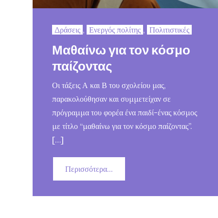
Δράσεις
,
Ενεργός πολίτης
,
Πολιτιστικές
Μαθαίνω για τον κόσμο
παίζοντας
Οι τάξεις Α και Β του σχολείου μας,
παρακολούθησαν και συμμετείχαν σε
πρόγραμμα του φορέα ένα παιδί-ένας κόσμος
με τίτλο “μαθαίνω για τον κόσμο παίζοντας”.
[…]
Περισσότερα...