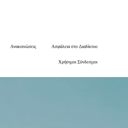
ικό Σχολείο Αιγάλεω
ιγάλεω, τηλ. 210 5611233
Ανακοινώσεις
Ασφάλεια στο Διαδίκτυο
Χρήσιμοι Σύνδεσμοι