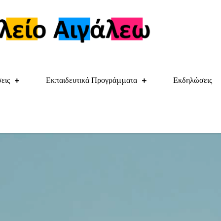
11ο Δημοτ
Θηβών και Σκρά, Α
εις
Εκπαιδευτικά Προγράμματα
Εκδηλώσεις